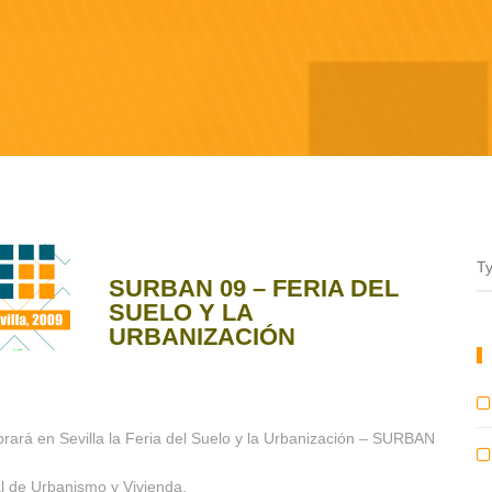
SURBAN 09 – FERIA DEL
SUELO Y LA
URBANIZACIÓN
ebrará en Sevilla la Feria del Suelo y la Urbanización – SURBAN
al de Urbanismo y Vivienda.