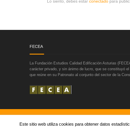
Lo siento, debes estar
conectado
para public
FECEA
La Fundación Estudios Calidad Edificación Asturias (FECEA
carácter privado, y sin ánimo de lucro, que se constituyó e
que reúne en su Patronato al conjunto del sector de la Cons
COPYRIGHT ©2016 FECEA
Este sitio web utiliza cookies para obtener datos estadís