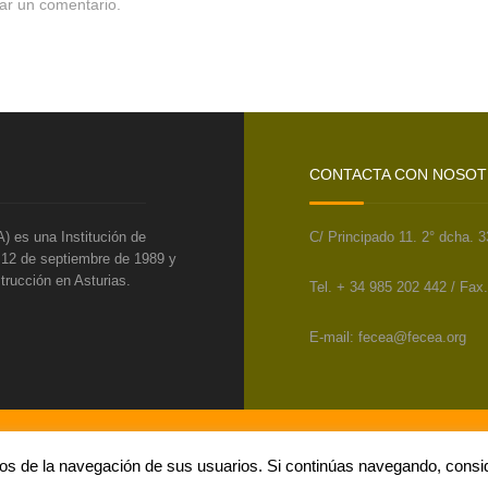
ar un comentario.
CONTACTA CON NOSO
) es una Institución de
C/ Principado 11. 2° dcha. 
l 12 de septiembre de 1989 y
trucción en Asturias.
Tel. + 34 985 202 442 / Fax
E-mail: fecea@fecea.org
ticos de la navegación de sus usuarios. Si continúas navegando, con