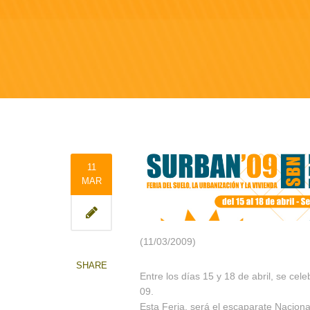
11
MAR
(11/03/2009)
SHARE
Entre los días 15 y 18 de abril, se cel
09.
Esta Feria, será el escaparate Nacion