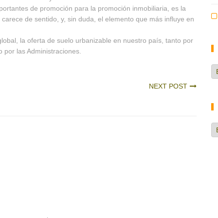
portantes de promoción para la promoción inmobiliaria, es la
d carece de sentido, y, sin duda, el elemento que más influye en
bal, la oferta de suelo urbanizable en nuestro país, tanto por
o por las Administraciones.
Ca
d
NEXT POST
no
H