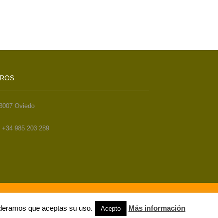
TROS
33007 Oviedo
. +34 985 203 289
sideramos que aceptas su uso.
Más información
Acepto