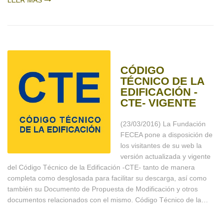
LEER MÁS
CÓDIGO
TÉCNICO DE LA
EDIFICACIÓN -
CTE- VIGENTE
(23/03/2016) La Fundación
FECEA pone a disposición de
los visitantes de su web la
versión actualizada y vigente
del Código Técnico de la Edificación -CTE- tanto de manera
completa como desglosada para facilitar su descarga, así como
también su Documento de Propuesta de Modificación y otros
documentos relacionados con el mismo. Código Técnico de la…