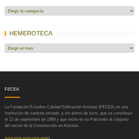
Categorías
de
noticias
HEMEROTECA
Hemeroteca
FECEA
La Fundación Estudios Calidad Edificación Asturias (FECEA) es una
Institución de carácter privado, y sin ánimo de lucro, que se constituyó
el 12 de septiembre de 1989 y que reúne en su Patronato al conjunto
del sector de la Construcción en Asturias.