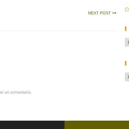
NEXT POST
Ca
d
no
H
ar un comentario.