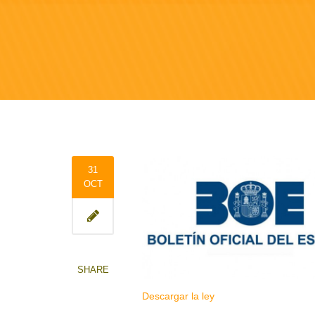
31
OCT
SHARE
Descargar la ley