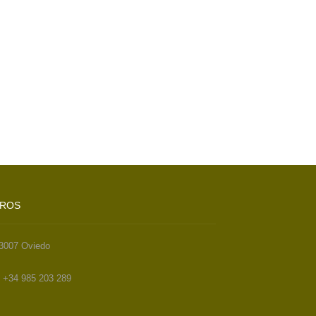
TROS
33007 Oviedo
. +34 985 203 289