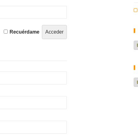
Recuérdame
Ca
d
no
H