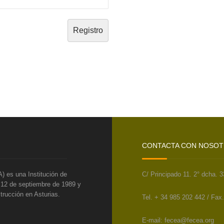
CONTACTA CON NOSO
) es una Institución de
C/ Principado 11. 2° dcha. 
l 12 de septiembre de 1989 y
trucción en Asturias.
Tel. + 34 985 202 442 / Fax
E-mail: fecea@fecea.org