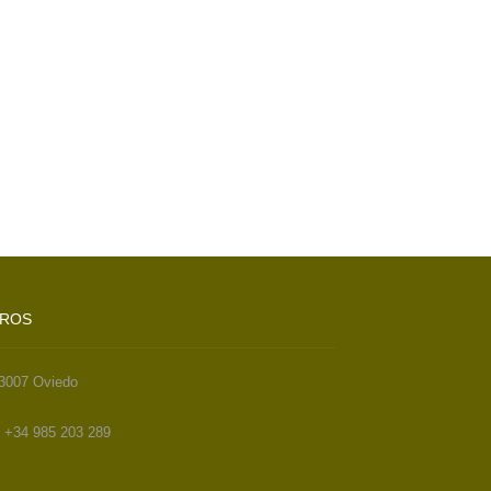
TROS
33007 Oviedo
. +34 985 203 289