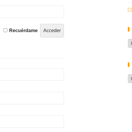
Recuérdame
Ca
d
no
H