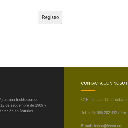
CONTACTA CON NOSO
) es una Institución de
C/ Principado 11. 2° dcha. 
l 12 de septiembre de 1989 y
trucción en Asturias.
Tel. + 34 985 202 442 / Fax
E-mail: fecea@fecea.org