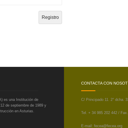
CONTACTA CON NOSO
) es una Institución de
C/ Principado 11. 2° dcha. 
l 12 de septiembre de 1989 y
trucción en Asturias.
Tel. + 34 985 202 442 / Fax
E-mail: fecea@fecea.org