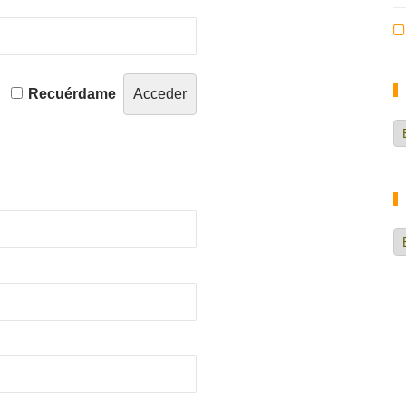
Recuérdame
Ca
d
no
H