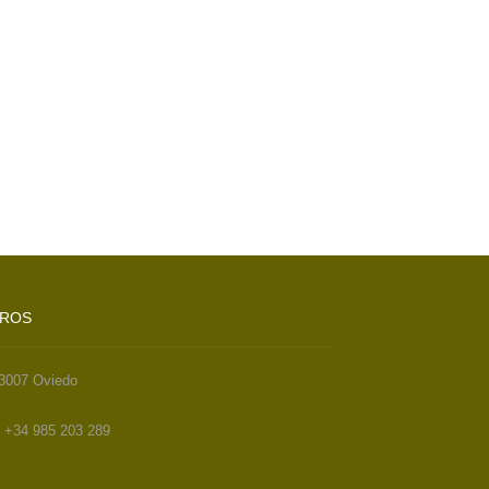
TROS
33007 Oviedo
. +34 985 203 289