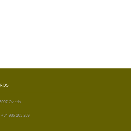
TROS
33007 Oviedo
. +34 985 203 289