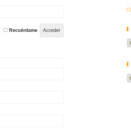
Recuérdame
Ca
d
no
H