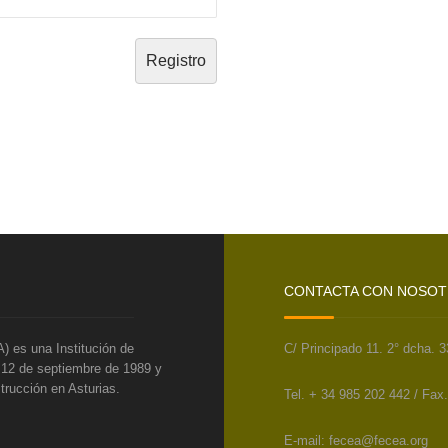
CONTACTA CON NOSO
) es una Institución de
C/ Principado 11. 2° dcha. 
l 12 de septiembre de 1989 y
trucción en Asturias.
Tel. + 34 985 202 442 / Fax
E-mail: fecea@fecea.org