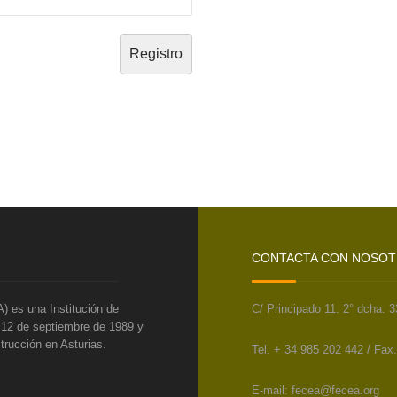
CONTACTA CON NOSO
) es una Institución de
C/ Principado 11. 2° dcha. 
l 12 de septiembre de 1989 y
trucción en Asturias.
Tel. + 34 985 202 442 / Fax
E-mail: fecea@fecea.org