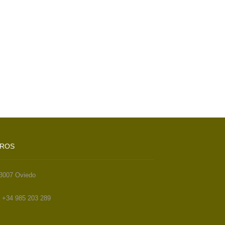
TROS
33007 Oviedo
. +34 985 203 289