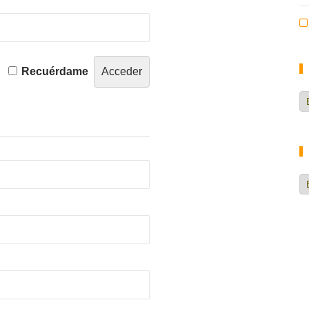
Recuérdame
Ca
d
no
H