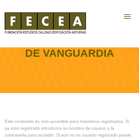
Toggl
Navig
ENERGÍA SOLAR. DISEÑO
DE VANGUARDIA
Este contenido es sólo accesible para miembros registrados. Si
ya está registrado introduzca su nombre de usuario y la
contraseña para acceder. Si aún no es usuario registrado puede