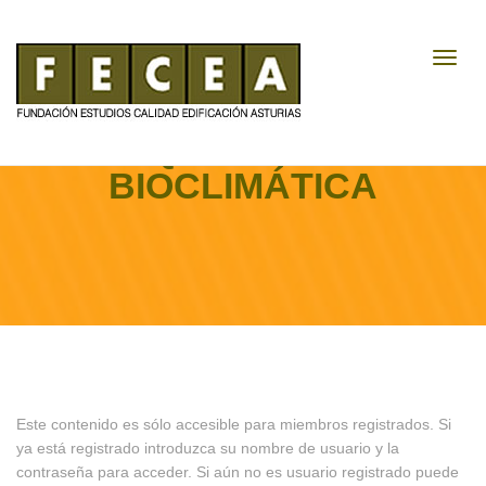
Toggl
Navig
ARQUITECTURA
BIOCLIMÁTICA
Este contenido es sólo accesible para miembros registrados. Si
ya está registrado introduzca su nombre de usuario y la
contraseña para acceder. Si aún no es usuario registrado puede