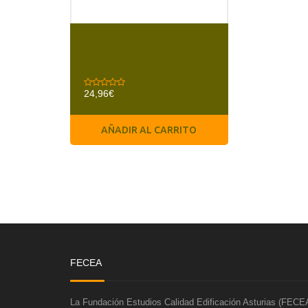
TÉCNICAS Y POLÍTICAS
HACIA UNA EDIFICACIÓN
SOSTENIBLE
24,96
€
AÑADIR AL CARRITO
FECEA
La Fundación Estudios Calidad Edificación Asturias (FECEA