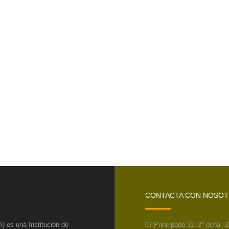
CONTACTA CON NOSO
) es una Institución de
C/ Principado 11. 2° dcha. 